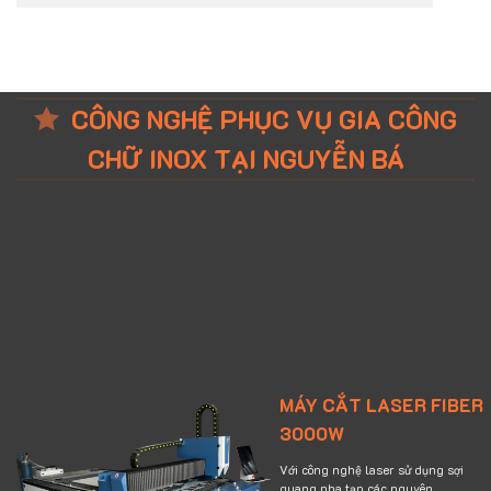
CÔNG NGHỆ PHỤC VỤ GIA CÔNG
CHỮ INOX TẠI NGUYỄN BÁ
MÁY CẮT LASER FIBER
3000W
Với công nghệ laser sử dụng sợi
quang pha tạp các nguyên