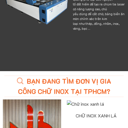
tố đất hiếm để tạo ra chùm tia laser
có năng lượng cao, chủ
yếu dùng để cắt chữ, bảng biển ăn
mòn chính xác trên kim
loại như thép, đồng, nhôm, inox,
vàng, bạc …
BẠN ĐANG TÌM ĐƠN VỊ GIA
CÔNG CHỮ INOX TẠI TPHCM?
CHỮ INOX XANH LÁ