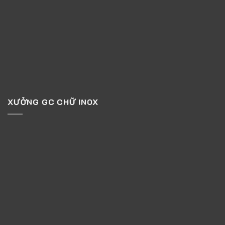
XƯỞNG GC CHỮ INOX