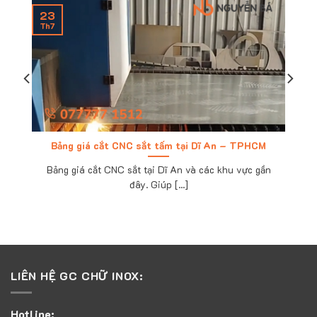
23
Th7
Bảng giá cắt CNC sắt tấm tại Dĩ An – TPHCM
Bảng giá cắt CNC sắt tại Dĩ An và các khu vực gần
đây. Giúp [...]
LIÊN HỆ GC CHỮ INOX:
Hotline: