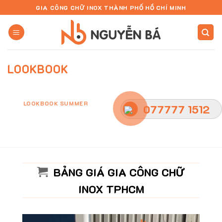
Skip
GIA CÔNG CHỮ INOX THÀNH PHỐ HỒ CHÍ MINH
to
content
LOOKBOOK
LOOKBOOK SUMMER
FLAT T-SHIRT COMPANY
077777 1512
BẢNG GIÁ GIA CÔNG CHỮ
INOX TPHCM