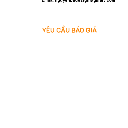
YÊU CẦU BÁO GIÁ
Quý khách đang tìm cách đặt gia công chữ i
theo foam bên cạnh và gửi về cho chúng tôi,
với quý khách khi nhận được yêu cầu.