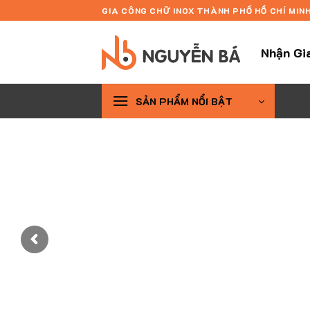
Skip
GIA CÔNG CHỮ INOX THÀNH PHỐ HỒ CHÍ MIN
to
content
Nhận Gi
SẢN PHẨM NỔI BẬT