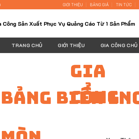
H
GIỚI THIỆU
BẢNG GIÁ
TIN TỨC
a Công Sản Xuất Phục Vụ Quảng Cáo Từ 1 Sản Phẩm
TRANG CHỦ
GIỚI THIỆU
GIA CÔNG CHỦ
Gia
Công
BẢNG BIỂN IN
0777
Hotline:
MÒN