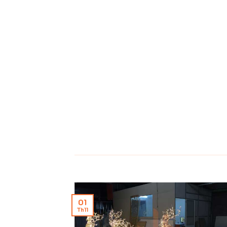
01
Th11