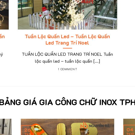
ần
Tuần Lộc Quấn Led – Tuần Lộc Quấn
Led Trang Trí Noel
uý
TUẦN LỘC QUẤN LED TRANG TRÍ NOEL Tuần
lộc quấn led – tuần lộc quấn [...]
1 COMMENT
BẢNG GIÁ GIA CÔNG CHỮ INOX TP
04
26
Th12
Th2