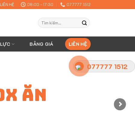
LIÊN HỆ
08:00 - 17:30
077777 1512
Tìm
kiếm:
 LỰC
BẢNG GIÁ
LIÊN HỆ
077777 1512
OX ĂN
77 1512