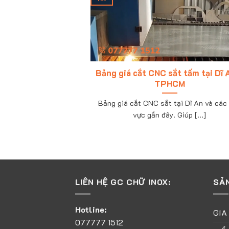
ệu Quảng Cáo tại
Bảng giá cắt CNC sắt tấm tại Dĩ 
CM
TPHCM
uảng cáo tại TPHCM;
Bảng giá cắt CNC sắt tại Dĩ An và các
cáo Nguyễn Bá [...]
vực gần đây. Giúp [...]
LIÊN HỆ GC CHỮ INOX:
SẢ
Hotline:
GIA
077777 1512