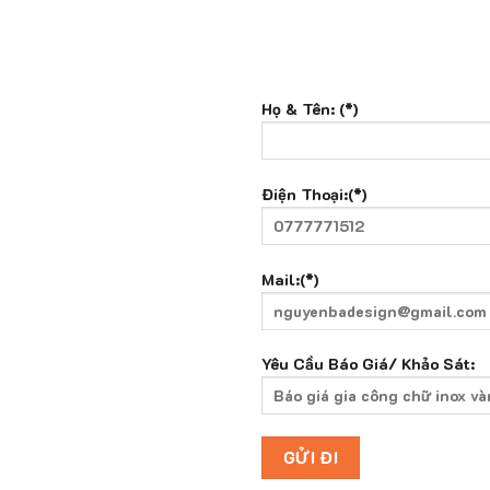
Họ & Tên: (*)
nox hãy điền đầy đủ thông tin
Điện Thoại:(*)
 nhân viên tư vấn sẽ liên hệ
Mail:(*)
Yêu Cầu Báo Giá/ Khảo Sát: