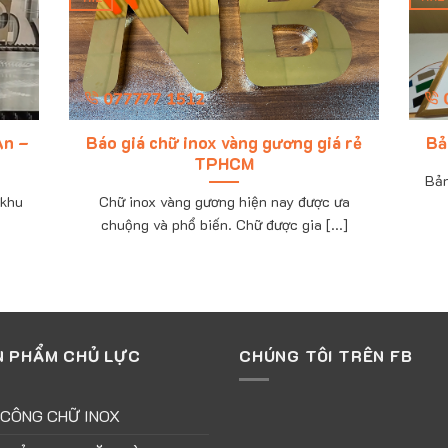
An –
Báo giá chữ inox vàng gương giá rẻ
Bả
TPHCM
Bản
 khu
Chữ inox vàng gương hiện nay được ưa
chuộng và phổ biến. Chữ được gia [...]
N PHẨM CHỦ LỰC
CHÚNG TÔI TRÊN FB
 CÔNG CHỮ INOX