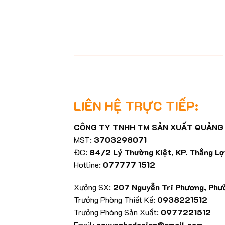
LIÊN HỆ TRỰC TIẾP:
CÔNG TY TNHH TM SẢN XUẤT QUẢNG
MST:
3703298071
ĐC:
84/2 Lý Thường Kiệt, KP. Thắng Lợi 
Hotline:
077777 1512
Xưởng SX:
207 Nguyễn Tri Phương, Phườ
Trưởng Phòng Thiết Kế:
0938221512
Trưởng Phòng Sản Xuất:
0977221512
Email:
nguyenbadesign@gmail.com