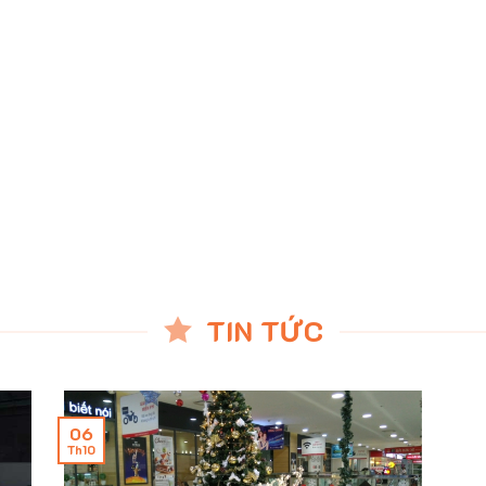
TIN TỨC
06
Th10