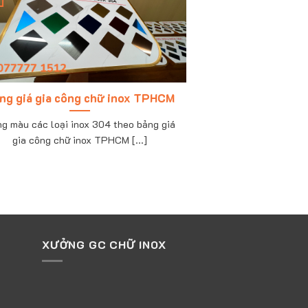
ng giá gia công chữ inox TPHCM
g màu các loại inox 304 theo bảng giá
gia công chữ inox TPHCM [...]
XƯỞNG GC CHỮ INOX