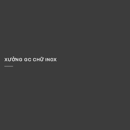
XƯỞNG GC CHỮ INOX