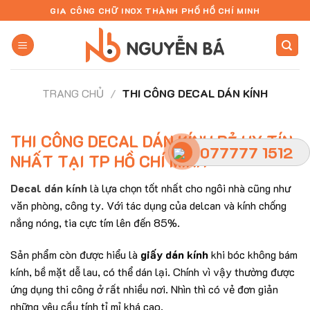
Skip
GIA CÔNG CHỮ INOX THÀNH PHỐ HỒ CHÍ MINH
to
content
TRANG CHỦ
/
THI CÔNG DECAL DÁN KÍNH
THI CÔNG DECAL DÁN KÍNH RẺ UY TÍN
077777 1512
NHẤT TẠI TP HỒ CHÍ MINH
Decal dán kính
là lựa chọn tốt nhất cho ngôi nhà cũng như
văn phòng, công ty. Với tác dụng của delcan và kính chống
nắng nóng, tia cực tím lên đến 85%.
Sản phẩm còn được hiểu là
giấy dán kính
khi bóc không bám
kính, bề mặt dễ lau, có thể dán lại. Chính vì vậy thường được
ứng dụng thi công ở rất nhiều nơi. Nhìn thì có vẻ đơn giản
những yêu cầu tính tỉ mỉ khá cao.