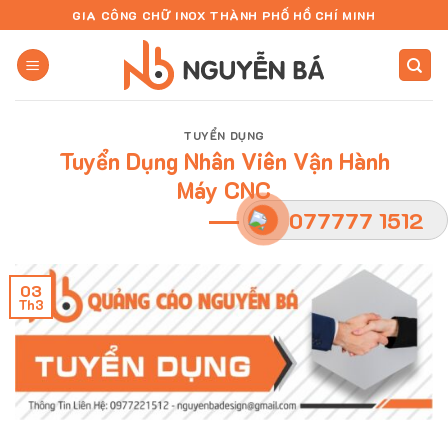
Skip
GIA CÔNG CHỮ INOX THÀNH PHỐ HỒ CHÍ MINH
to
content
TUYỂN DỤNG
Tuyển Dụng Nhân Viên Vận Hành
Máy CNC
077777 1512
03
Th3