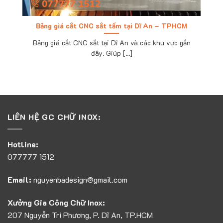
Bảng giá cắt CNC sắt tấm tại Dĩ An – TPHCM
Bảng giá cắt CNC sắt tại Dĩ An và các khu vực gần
đây. Giúp [...]
LIÊN HỆ GC CHỮ INOX:
Hotline:
077777 1512
Email:
nguyenbadesign@gmail.com
Xưởng Gia Công Chữ Inox:
207 Nguyễn Tri Phương, P. Dĩ An, TP.HCM