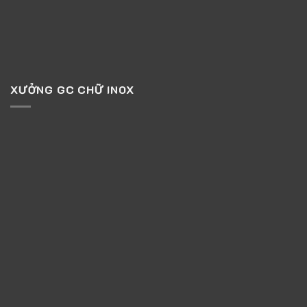
XƯỞNG GC CHỮ INOX