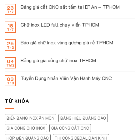
Bảng giá cắt CNC sắt tấm tại Dĩ An – TPHCM
23
Th7
Chữ inox LED full chạy viền TPHCM
18
Th7
Báo giá chữ inox vàng gương giá rẻ TPHCM
26
Th2
Bảng giá gia công chữ inox TPHCM
04
Th12
Tuyển Dụng Nhân Viên Vận Hành Máy CNC
03
Th3
TỪ KHÓA
BIỂN BẢNG INOX ĂN MÒN
BẢNG HIỆU QUẢNG CÁO
GIA CÔNG CHỮ INOX
GIA CÔNG CẮT CNC
HỘP ĐÈN QUẢNG CÁO
THI CÔNG DECAL DÁN KÍNH