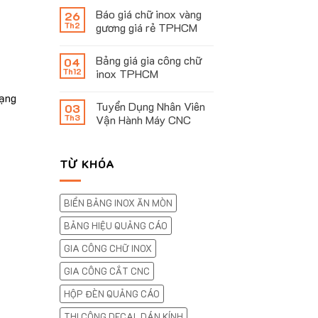
Báo giá chữ inox vàng
26
Th2
gương giá rẻ TPHCM
Bảng giá gia công chữ
04
Th12
inox TPHCM
dạng
Tuyển Dụng Nhân Viên
03
Th3
Vận Hành Máy CNC
TỪ KHÓA
BIỂN BẢNG INOX ĂN MÒN
BẢNG HIỆU QUẢNG CÁO
GIA CÔNG CHỮ INOX
GIA CÔNG CẮT CNC
HỘP ĐÈN QUẢNG CÁO
THI CÔNG DECAL DÁN KÍNH