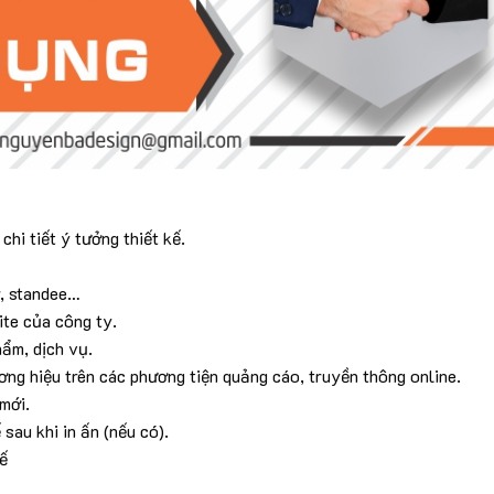
chi tiết ý tưởng thiết kế.
r, standee…
ite của công ty.
hẩm, dịch vụ.
ơng hiệu trên các phương tiện quảng cáo, truyền thông online.
mới.
sau khi in ấn (nếu có).
ế