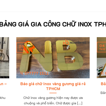
BẢNG GIÁ GIA CÔNG CHỮ INOX TP
04
26
Th12
Th2
An –
Báo giá chữ inox vàng gương giá rẻ
Bả
TPHCM
Bản
 khu
Chữ inox vàng gương hiện nay được ưa
chuộng và phổ biến. Chữ được gia [...]