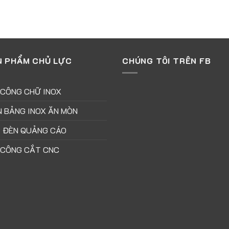
N PHẨM CHỦ LỰC
CHÚNG TÔI TRÊN FB
 CÔNG CHỮ INOX
N BẢNG INOX ĂN MÒN
 ĐÈN QUẢNG CÁO
 CÔNG CẮT CNC