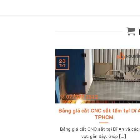
23
Th7
ệu Quảng Cáo tại
Bảng giá cắt CNC sắt tấm tại Dĩ 
CM
TPHCM
uảng cáo tại TPHCM;
Bảng giá cắt CNC sắt tại Dĩ An và các
cáo Nguyễn Bá [...]
vực gần đây. Giúp [...]