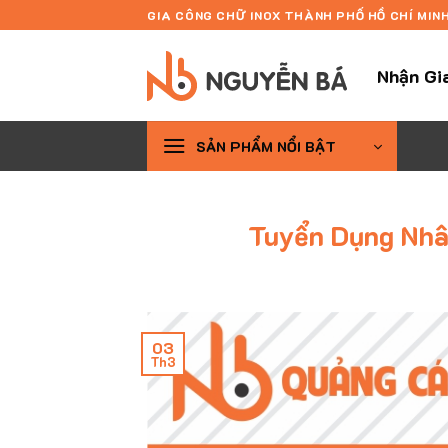
Skip
GIA CÔNG CHỮ INOX THÀNH PHỐ HỒ CHÍ MIN
to
content
Nhận Gi
SẢN PHẨM NỔI BẬT
Tuyển Dụng Nhâ
03
Th3