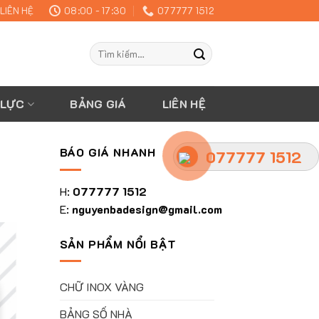
LIÊN HỆ
08:00 - 17:30
077777 1512
Tìm
kiếm:
 LỰC
BẢNG GIÁ
LIÊN HỆ
BÁO GIÁ NHANH
077777 1512
H:
077777 1512
E:
nguyenbadesign@gmail.com
SẢN PHẨM NỔI BẬT
CHỮ INOX VÀNG
BẢNG SỐ NHÀ