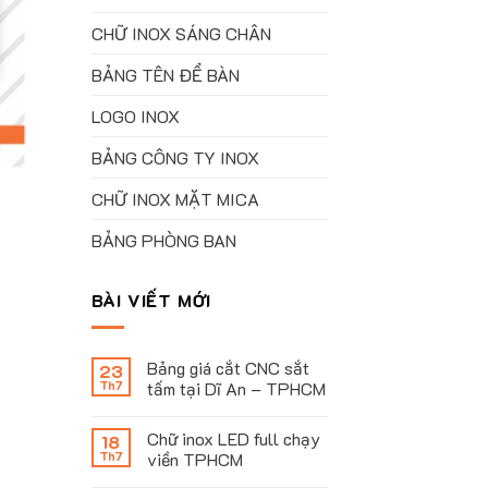
CHỮ INOX SÁNG CHÂN
BẢNG TÊN ĐỂ BÀN
LOGO INOX
BẢNG CÔNG TY INOX
CHỮ INOX MẶT MICA
BẢNG PHÒNG BAN
BÀI VIẾT MỚI
Bảng giá cắt CNC sắt
23
Th7
tấm tại Dĩ An – TPHCM
Chữ inox LED full chạy
18
Th7
viền TPHCM